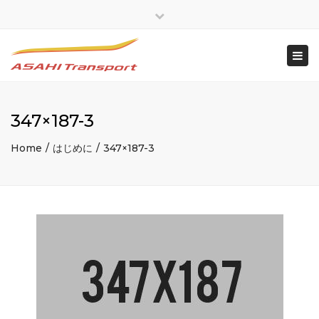
×
Close
top
Togg
bar
navi
347×187-3
Home
はじめに
347×187-3