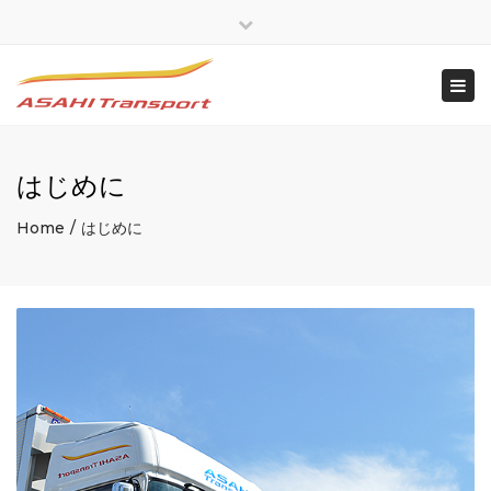
×
Close
top
Togg
bar
navi
はじめに
Home
はじめに