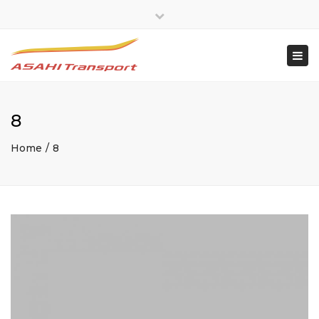
×
Close
top
Togg
bar
navi
8
Home
8