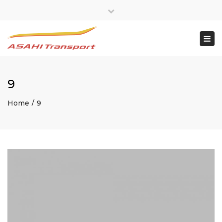
×
Close
top
Togg
bar
navi
9
Home
9