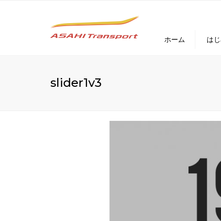
ホーム
はじ
slider1v3