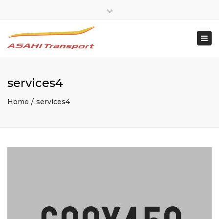
×
Close
top
Togg
bar
navi
services4
Home
services4