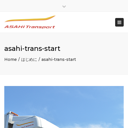
×
Close
top
Togg
bar
navi
asahi-trans-start
Home
はじめに
asahi-trans-start