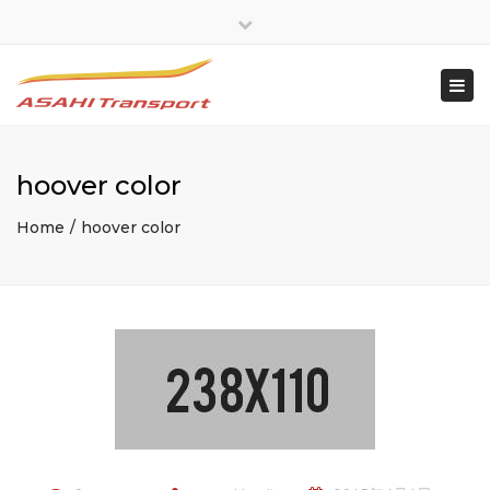
×
Close
top
Togg
bar
navi
hoover color
Home
hoover color