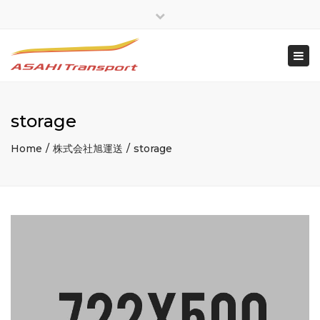
×
Close
top
Togg
bar
navi
storage
Home
株式会社旭運送
storage