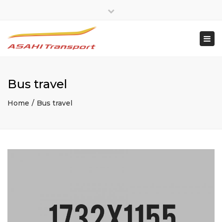
×
Close
top
Togg
bar
navi
Bus travel
Home
Bus travel