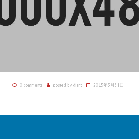
0 comments
posted by
diant
2015年3月31日