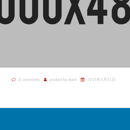
0 comments
posted by
diant
2015年3月31日