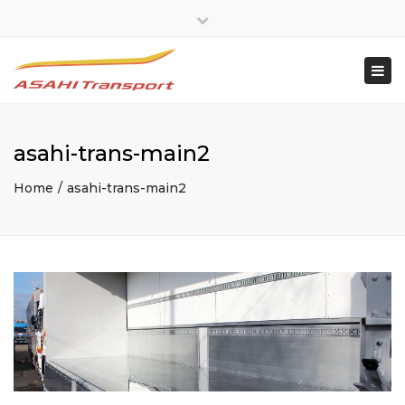
×
Close
top
Togg
bar
navi
asahi-trans-main2
Home
asahi-trans-main2