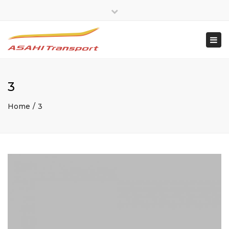
×
Close
top
Togg
bar
navi
3
Home
3